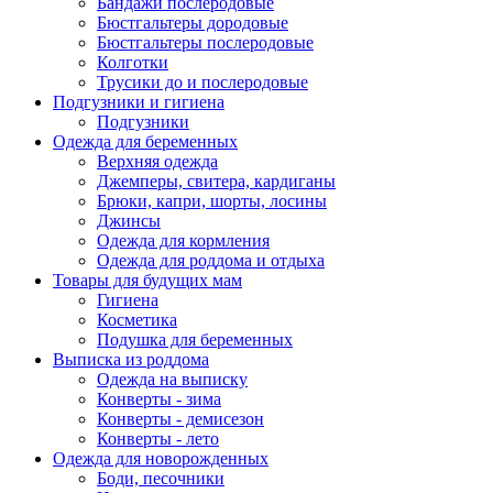
Бандажи послеродовые
Бюстгальтеры дородовые
Бюстгальтеры послеродовые
Колготки
Трусики до и послеродовые
Подгузники и гигиена
Подгузники
Одежда для беременных
Верхняя одежда
Джемперы, свитера, кардиганы
Брюки, капри, шорты, лосины
Джинсы
Одежда для кормления
Одежда для роддома и отдыха
Товары для будущих мам
Гигиена
Косметика
Подушка для беременных
Выписка из роддома
Одежда на выписку
Конверты - зима
Конверты - демисезон
Конверты - лето
Одежда для новорожденных
Боди, песочники