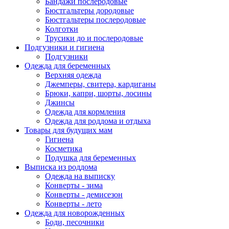
Бандажи послеродовые
Бюстгальтеры дородовые
Бюстгальтеры послеродовые
Колготки
Трусики до и послеродовые
Подгузники и гигиена
Подгузники
Одежда для беременных
Верхняя одежда
Джемперы, свитера, кардиганы
Брюки, капри, шорты, лосины
Джинсы
Одежда для кормления
Одежда для роддома и отдыха
Товары для будущих мам
Гигиена
Косметика
Подушка для беременных
Выписка из роддома
Одежда на выписку
Конверты - зима
Конверты - демисезон
Конверты - лето
Одежда для новорожденных
Боди, песочники