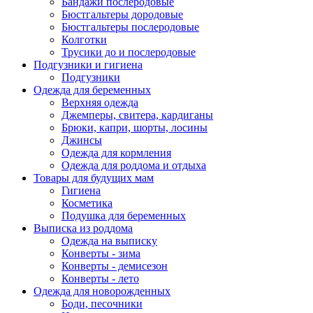
Бандажи послеродовые
Бюстгальтеры дородовые
Бюстгальтеры послеродовые
Колготки
Трусики до и послеродовые
Подгузники и гигиена
Подгузники
Одежда для беременных
Верхняя одежда
Джемперы, свитера, кардиганы
Брюки, капри, шорты, лосины
Джинсы
Одежда для кормления
Одежда для роддома и отдыха
Товары для будущих мам
Гигиена
Косметика
Подушка для беременных
Выписка из роддома
Одежда на выписку
Конверты - зима
Конверты - демисезон
Конверты - лето
Одежда для новорожденных
Боди, песочники